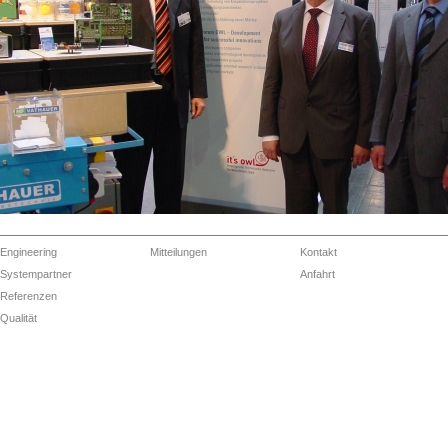
Engineering
Mitteilungen
Kontakt
Systempartner
Anfahrt
Referenzen
Qualität