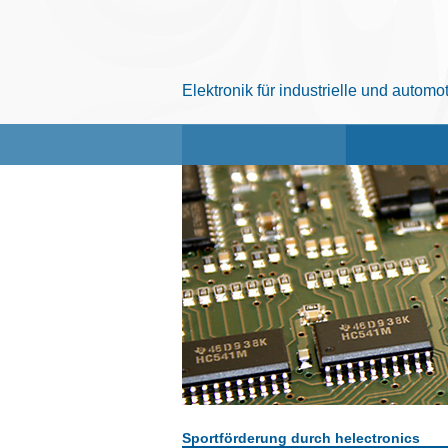
Elektronik für industrielle und autom
Sportförderung durch helectronics