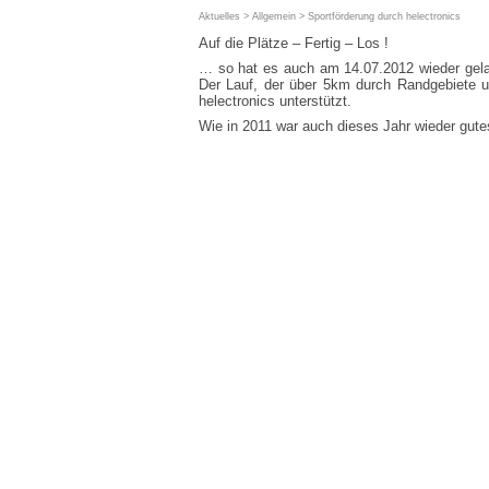
Aktuelles
>
Allgemein
> Sportförderung durch helectronics
Auf die Plätze – Fertig – Los !
… so hat es auch am 14.07.2012 wieder gela
Der Lauf, der über 5km durch Randgebiete 
helectronics unterstützt.
Wie in 2011 war auch dieses Jahr wieder gutes